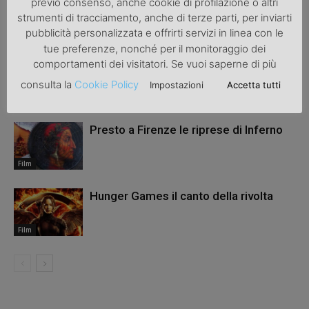
previo consenso, anche cookie di profilazione o altri
strumenti di tracciamento, anche di terze parti, per inviarti
ARTICOLI CORRELATI
ALTRO DALL'AUTORE
pubblicità personalizzata e offrirti servizi in linea con le
tue preferenze, nonché per il monitoraggio dei
Cenerentola
comportamenti dei visitatori. Se vuoi saperne di più
consulta la
Cookie Policy
Impostazioni
Accetta tutti
Film
Presto a Firenze le riprese di Inferno
Film
Hunger Games il canto della rivolta
Film