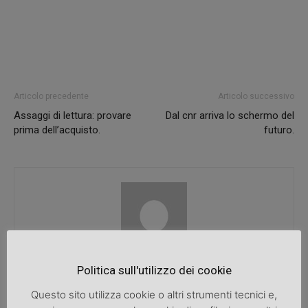
Articolo precedente
Articolo successivo
Assaggi di lettura: provare
Dal cnr arriva lo schermo del
prima dell’acquisto.
futuro.
SpazioDonna
Politica sull'utilizzo dei cookie
Questo sito utilizza cookie o altri strumenti tecnici e,