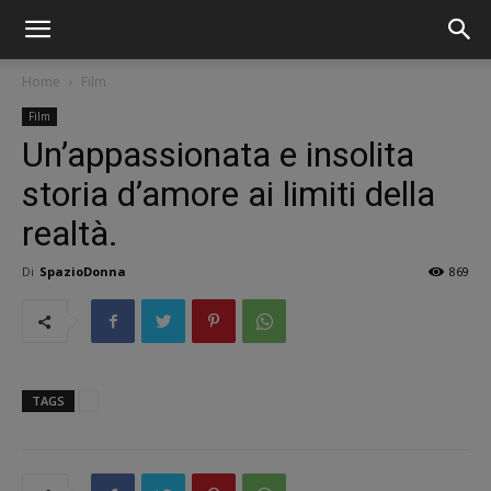
Home
Film
Film
Un’appassionata e insolita
storia d’amore ai limiti della
realtà.
Di
SpazioDonna
869
TAGS