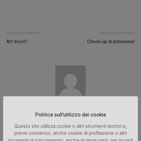
Articolo precedente
Articolo successivo
Art tricot?
Check-up di primavera!
SpazioDonna
Politica sull'utilizzo dei cookie
Questo sito utilizza cookie o altri strumenti tecnici e,
previo consenso, anche cookie di profilazione o altri
ARTICOLI CORRELATI
ALTRO DALL'AUTORE
strumenti di tracciamento, anche di terze parti, per inviarti