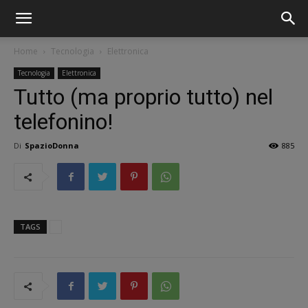
Home
Tecnologia
Elettronica
Tecnologia
Elettronica
Tutto (ma proprio tutto) nel
telefonino!
Di
SpazioDonna
885
TAGS