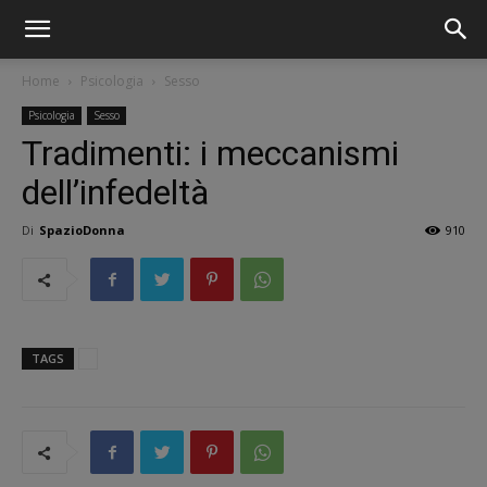
Home
Psicologia
Sesso
Psicologia
Sesso
Tradimenti: i meccanismi
dell’infedeltà
Di
SpazioDonna
910
TAGS