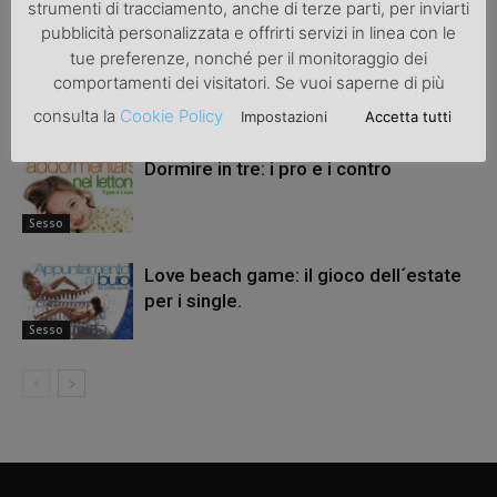
ARTICOLI CORRELATI
ALTRO DALL'AUTORE
strumenti di tracciamento, anche di terze parti, per inviarti
pubblicità personalizzata e offrirti servizi in linea con le
tue preferenze, nonché per il monitoraggio dei
Sesso
comportamenti dei visitatori. Se vuoi saperne di più
consulta la
Cookie Policy
Impostazioni
Accetta tutti
Sesso
Dormire in tre: i pro e i contro
Sesso
Love beach game: il gioco dell´estate
per i single.
Sesso