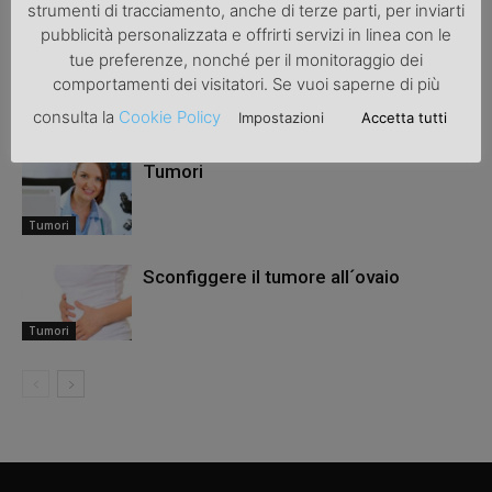
strumenti di tracciamento, anche di terze parti, per inviarti
ARTICOLI CORRELATI
ALTRO DALL'AUTORE
pubblicità personalizzata e offrirti servizi in linea con le
tue preferenze, nonché per il monitoraggio dei
Omega 3 contro il cancro al seno
comportamenti dei visitatori. Se vuoi saperne di più
consulta la
Cookie Policy
Impostazioni
Accetta tutti
Tumori
Tumori
Tumori
Sconfiggere il tumore all´ovaio
Tumori