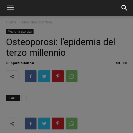
Home
Medicina sportiva
Medicina sportiva
Osteoporosi: l’epidemia del
terzo millennio
Di
SpazioDonna
880
TAGS