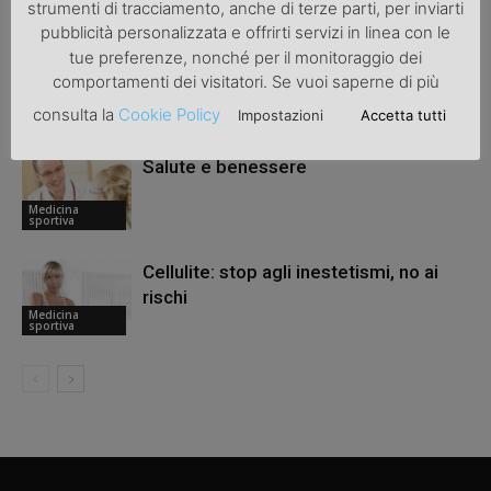
ARTICOLI CORRELATI
ALTRO DALL'AUTORE
strumenti di tracciamento, anche di terze parti, per inviarti
pubblicità personalizzata e offrirti servizi in linea con le
tue preferenze, nonché per il monitoraggio dei
Medicina sportiva
comportamenti dei visitatori. Se vuoi saperne di più
Medicina
consulta la
Cookie Policy
Impostazioni
Accetta tutti
sportiva
Salute e benessere
Medicina
sportiva
Cellulite: stop agli inestetismi, no ai
rischi
Medicina
sportiva