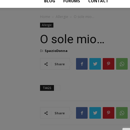
BLOG
FORUMS
CONTACT
Home
Allergie
O sole mio…
Allergie
O sole mio…
Di
SpazioDonna
Share
TAGS
Share