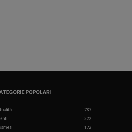
ATEGORIE POPOLARI
tualità
787
enti
322
osmesi
172