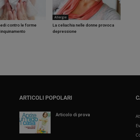
Allergie
medi contro le forme
La celiachia nelle donne provoca
a inquinamento
depressione
ARTICOLI POPOLARI
C
Articolo di prova
At
Ev
C