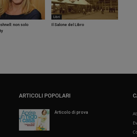
Libri
hnell: non solo
Il Salone del Libro
ty
ARTICOLI POPOLARI
C
Articolo di prova
At
Ev
C