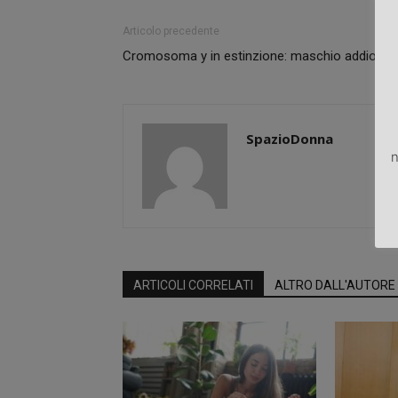
Articolo precedente
Cromosoma y in estinzione: maschio addio?
SpazioDonna
n
ARTICOLI CORRELATI
ALTRO DALL'AUTORE