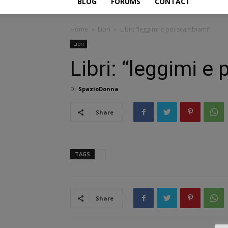
BLOG
FORUMS
CONTACT
Home
Libri
Libri: “leggimi e poi scambiami”
Libri
Libri: “leggimi e
Di
SpazioDonna
Share
TAGS
Share