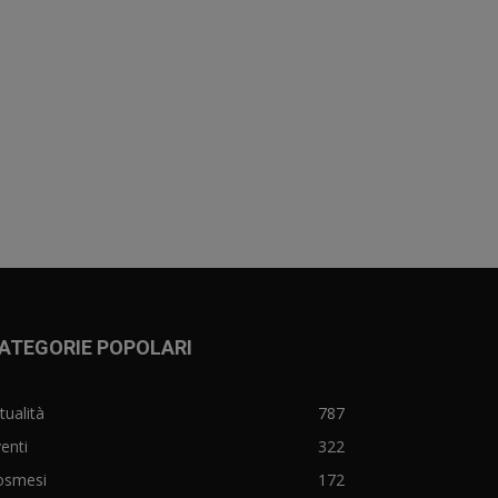
ATEGORIE POPOLARI
tualità
787
enti
322
osmesi
172