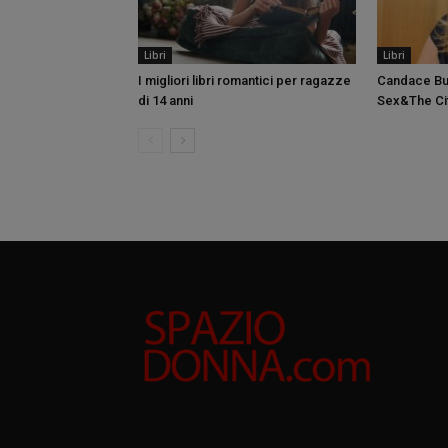
Libri
Libri
I migliori libri romantici per ragazze
Candace Bus
di 14 anni
Sex&The Ci