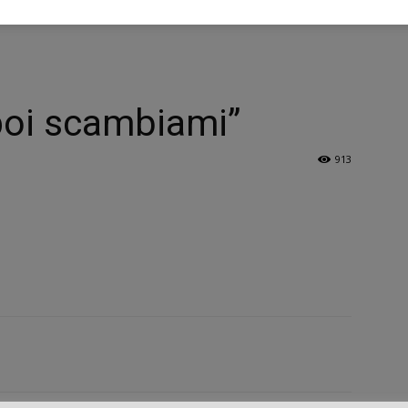
 poi scambiami”
913