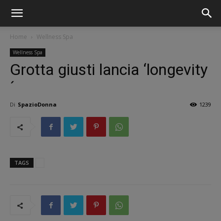
Home
Wellness Spa
Wellness Spa
Grotta giusti lancia ‘longevity
´
Di
SpazioDonna
1239
TAGS