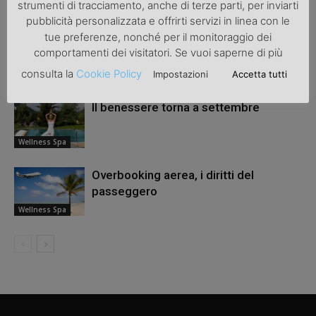
ARTICOLI CORRELATI
ALTRO DALL'AUTORE
strumenti di tracciamento, anche di terze parti, per inviarti
pubblicità personalizzata e offrirti servizi in linea con le
tue preferenze, nonché per il monitoraggio dei
Wellness Spa
comportamenti dei visitatori. Se vuoi saperne di più
consulta la
Cookie Policy
Impostazioni
Accetta tutti
Wellness Spa
Il benessere torna a settembre
Wellness Spa
Overbooking aerea, i diritti del
passeggero
Wellness Spa