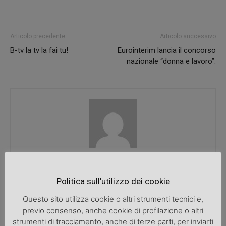
Articolo precedente
Articolo successivo
B-tv la tv la fai tu!
Eurointerim lancia il concorso
nazionale “donna e lavoro”.
SpazioDonna
Politica sull'utilizzo dei cookie
Questo sito utilizza cookie o altri strumenti tecnici e,
previo consenso, anche cookie di profilazione o altri
ARTICOLI CORRELATI
ALTRO DALL'AUTORE
strumenti di tracciamento, anche di terze parti, per inviarti