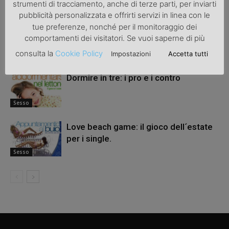
ARTICOLI CORRELATI
ALTRO DALL'AUTORE
strumenti di tracciamento, anche di terze parti, per inviarti
pubblicità personalizzata e offrirti servizi in linea con le
tue preferenze, nonché per il monitoraggio dei
Sesso
comportamenti dei visitatori. Se vuoi saperne di più
consulta la
Cookie Policy
Impostazioni
Accetta tutti
Sesso
Dormire in tre: i pro e i contro
Sesso
Love beach game: il gioco dell´estate
per i single.
Sesso