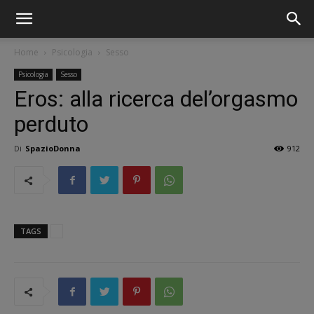
Home
Psicologia
Sesso
Psicologia
Sesso
Eros: alla ricerca del’orgasmo
perduto
Di
SpazioDonna
912
TAGS