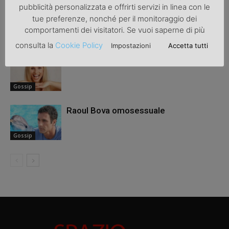
pubblicità personalizzata e offrirti servizi in linea con le
Raoul Bova ha divorziato
tue preferenze, nonché per il monitoraggio dei
comportamenti dei visitatori. Se vuoi saperne di più
Gossip
consulta la
Cookie Policy
Impostazioni
Accetta tutti
Michelele Hunziker ha partorito
Gossip
Raoul Bova omosessuale
Gossip