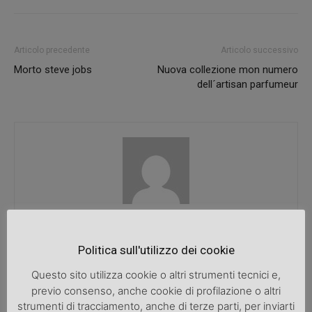
Articolo precedente
Articolo successivo
Morto steve jobs
Nuova collezione mon numero
dell´artisan parfumeur
SpazioDonna
Politica sull'utilizzo dei cookie
Questo sito utilizza cookie o altri strumenti tecnici e,
previo consenso, anche cookie di profilazione o altri
ARTICOLI CORRELATI
ALTRO DALL'AUTORE
strumenti di tracciamento, anche di terze parti, per inviarti