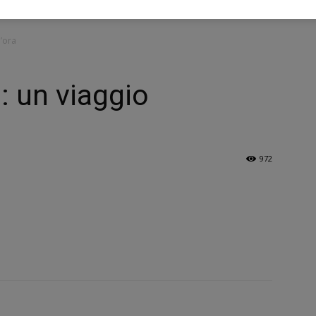
’ora
 un viaggio
972