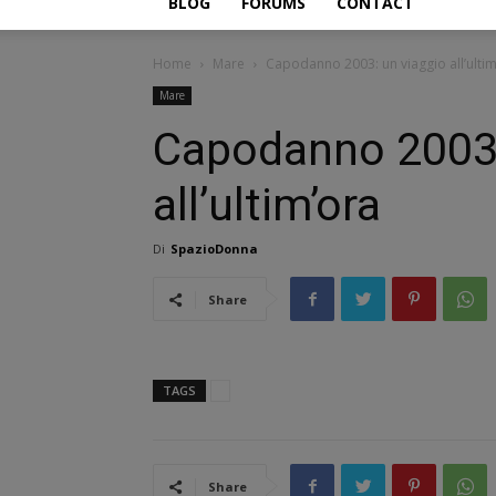
BLOG
FORUMS
CONTACT
Home
Mare
Capodanno 2003: un viaggio all’ultim
Mare
Capodanno 2003:
all’ultim’ora
Di
SpazioDonna
Share
TAGS
Share