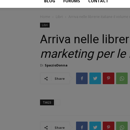
BLOG
FORUMS
CONTACT
Home
Libri
Arriva nelle librerie italiane il volume
Libri
Arriva nelle libre
marketing per le 
Di
SpazioDonna
Share
TAGS
Share