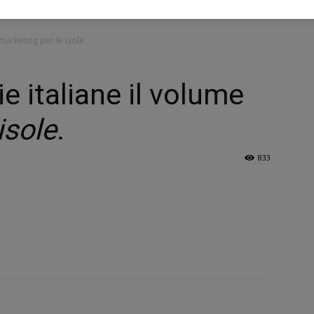
 marketing per le isole.
rie italiane il volume
isole
.
833