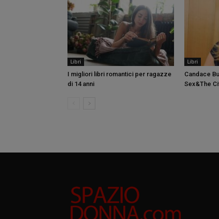
Libri
Libri
I migliori libri romantici per ragazze
Candace Bus
di 14 anni
Sex&The Ci