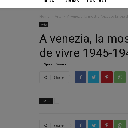
BLOG
FORUMS
CONTACT
Home
Arte
A venezia, la mostra “picasso la joie 
Arte
A venezia, la mos
de vivre 1945-19
Di
SpazioDonna
Share
TAGS
Share