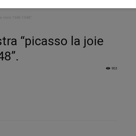
de vivre 1945-1948”.
tra “picasso la joie
48”.
903